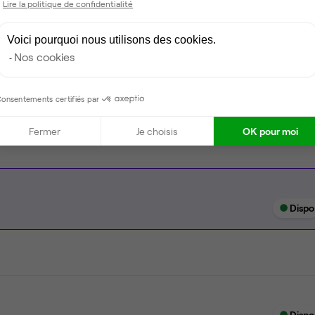
Lire la politique de confidentialité
Espace d'attente
Voici pourquoi nous utilisons des cookies.
Espace détente
Nos cookies
Ménage
Espace extérieur
onsentements certifiés par
Fermer
Je choisis
OK pour moi
Dispo
Dispo