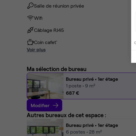
Salle de réunion privée
Wifi
Câblage RJ45
Coin cafet'
C
Voir plus
Ma sélection de bureau
Bureau privé
• 1er étage
1
poste • 9 m²
687 €
Modifier
Autres bureaux de cet espace :
Bureau privé
• 1er étage
6
postes • 28 m²