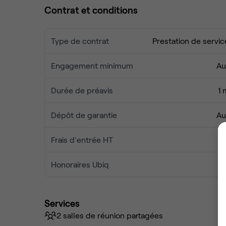
Contrat et conditions
Type de contrat
Prestation de servic
Engagement minimum
Au
Durée de préavis
1 
Dépôt de garantie
Au
Frais d'entrée HT
Honoraires Ubiq
Services
2 salles de réunion partagées