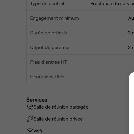
Type de contrat
Prestation de servic
Engagement minimum
Au
Durée de préavis
3 
Dépôt de garantie
2 
Frais d'entrée HT
Honoraires Ubiq
Services
Salle de réunion partagée
Salle de réunion privée
Wifi