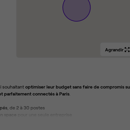
Agrandir
i souhaitant
optimiser leur budget sans faire de compromis sur
et parfaitement connectés à Paris
.
ipés
, de 2 à 30 postes
pen space
pour une seule entreprise
inclus
our le confort et les échanges au quotidien