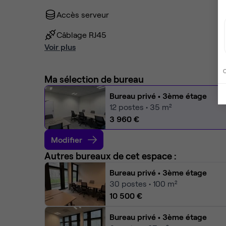
Accès serveur
Câblage RJ45
Voir plus
C
Ma sélection de bureau
Bureau privé
• 3ème étage
12
postes • 35 m²
3 960 €
Modifier
Autres bureaux de cet espace :
Bureau privé
• 3ème étage
30
postes • 100 m²
10 500 €
Bureau privé
• 3ème étage