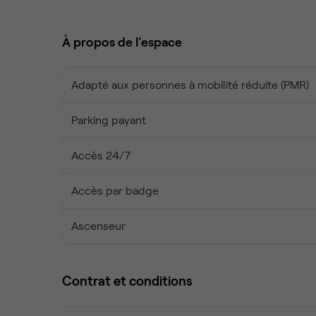
👌
Un Hospitality Manager sur site
, pour une expé
À propos de l'espace
📍
Une localisation stratégique
:
– Métro
ligne 7 à 2 minutes à pied
–
15 minutes
des
Gares de Lyon et d’Austerlitz
Adapté aux personnes à mobilité réduite (PMR)
–
Parking disponible
– Un
immeuble récent, fonctionnel et agréable
, 
Parking payant
Un lieu efficace, accessible et prêt à l’emploi p
Accès 24/7
Accès par badge
Ascenseur
Contrat et conditions