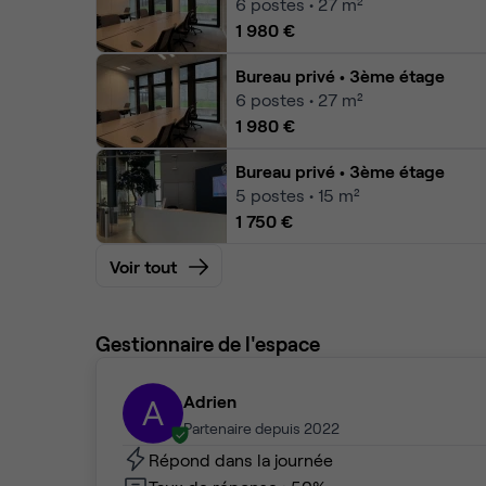
6
postes • 27 m²
1 980 €
Bureau privé
• 3ème étage
6
postes • 27 m²
1 980 €
Bureau privé
• 3ème étage
5
postes • 15 m²
1 750 €
Voir tout
Gestionnaire de l'espace
Adrien
A
Partenaire depuis 2022
Répond dans la journée