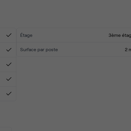
rience réellement clé en main
Étage
3ème éta
idéal pour les équipes
Surface par poste
2 
our accompagner votre croissance croissance.