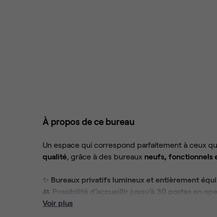
À propos de ce bureau
Un espace qui correspond parfaitement à ceux qu
qualité
, grâce à des bureaux
neufs, fonctionnels 
✨
Bureaux privatifs lumineux et entièrement équ
👥
Possibilité d’accueillir jusqu’à 30 postes en o
🔀
Voir plus
2 salles de réunion (12 personnes)
avec crédits 
☕
Un workcafé et une cuisine partagée
, pensés p