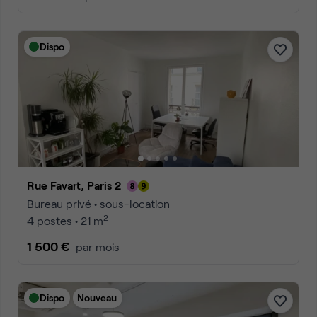
Dispo
Rue Favart, Paris 2
Bureau privé • sous-location
2
4 postes • 21 m
1 500 €
par mois
Dispo
Nouveau