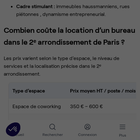
Cadre stimulant :
immeubles haussmanniens, rues
piétonnes , dynamisme entrepreneurial.
Combien coûte la location d’un bureau
dans le 2ᵉ arrondissement de Paris ?
Les prix varient selon le type d’espace, le niveau de
services et la localisation précise dans le 2ᵉ
arrondissement.
Type d’espace
Prix moyen HT / poste / mois
Espace de coworking
350 € – 600 €
Bureau privatif
600 € – 900 €
Accueil
Rechercher
Connexion
Plus
Bureau opéré (équipé)
700 € – 1 100 €