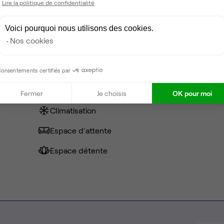
Lire la politique de confidentialité
0 €
Voici pourquoi nous utilisons des cookies.
Nos cookies
Fibre
onsentements certifiés par
Coin cafet'
Fermer
Je choisis
OK pour moi
Climatisation
Espace d'attente
Espace détente