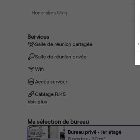
Honoraires Ubiq
Services
Salle de réunion partagée
C
Salle de réunion privée
Wifi
Accès serveur
Câblage RJ45
Voir plus
Ma sélection de bureau
Bureau privé
• 1er étage
6
postes • 30 m²