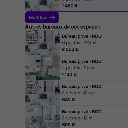
1 460 €
Modifier
Autres bureaux de cet espace :
Bureau privé
• RDC
6
postes • 42 m²
2 050 €
Bureau privé
• RDC
4
postes • 21 m²
1 140 €
Bureau privé
• RDC
2
postes • 13 m²
640 €
Bureau privé
• RDC
2
postes • 12 m²
600 €