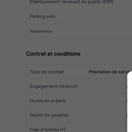
Établissement recevant du public (ERP)
Parking vélo
Ascenseur
Contrat et conditions
Type de contrat
Prestation de servic
Engagement minimum
Au
Durée de préavis
3 
Dépôt de garantie
2 
Frais d'entrée HT