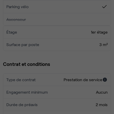
pause-café ! ☕️
Parking vélo
Contactez-nous pour plus d'infos! Nous sommes réactifs
Ascenseur
et sympas ;)
Étage
1er étage
Surface par poste
3 m²
Contrat et conditions
Type de contrat
Prestation de service
Engagement minimum
Aucun
Durée de préavis
2 mois