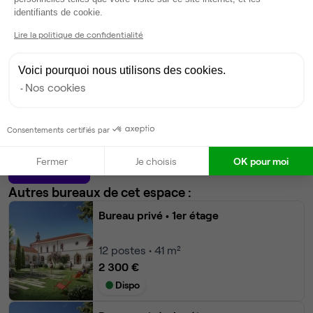
Voir plus
Axeptio consent
identifiants de cookie.
Lire la politique de confidentialité
Ma sélection de bureau
Bureau privé
• 1er étage
Voici pourquoi nous utilisons des cookies.
Nos cookies
16
postes • 49 m²
2 500 €
Consentements certifiés par
Dispo
Fermer
Je choisis
OK pour moi
Modifier
Autres bureaux de cet espace :
Bureau privé
• 1er étage
12
postes • 41 m²
2 300 €
Dispo