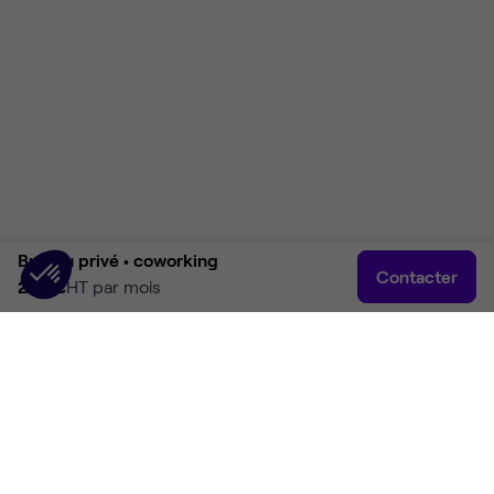
Bureau privé •
coworking
Contacter
250 €
HT par mois