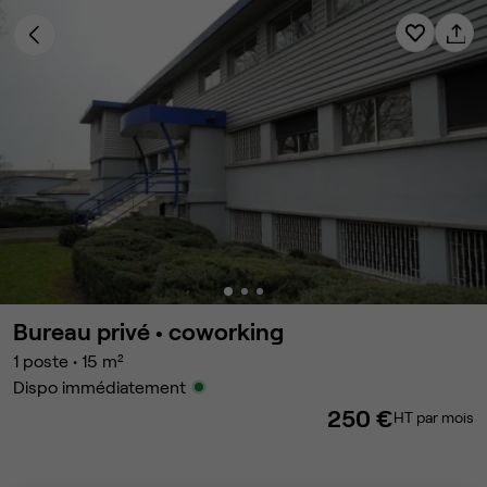
Bureau privé •
coworking
1
poste
•
15
m²
Dispo immédiatement
250 €
HT par mois