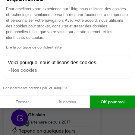
Plateforme de Gestion du Consentem
Services
Pour améliorer votre expérience sur Ubiq, nous utilisons des cookies
Climatisation
et technologies similaires servant à mesurer l'audience, à comprendre
et personnaliser votre navigation. Avec votre accord, nous utilisons
Coin cafet'
des cookies pour stocker, consulter et traiter des données
Rangements individuels
personnelles telles que votre visite sur ce site internet, et les
Axeptio consent
Tables / chaises
identifiants de cookie.
Câblage RJ45
Lire la politique de confidentialité
Fibre
Ménage
Voici pourquoi nous utilisons des cookies.
Salle de réunion partagée
Nos cookies
Salle de réunion privée
Wifi
Consentements certifiés par
Gestionnaire de l'espace
Fermer
Je choisis
OK pour moi
Ghislain
G
Partenaire depuis 2017
Répond en quelques jours