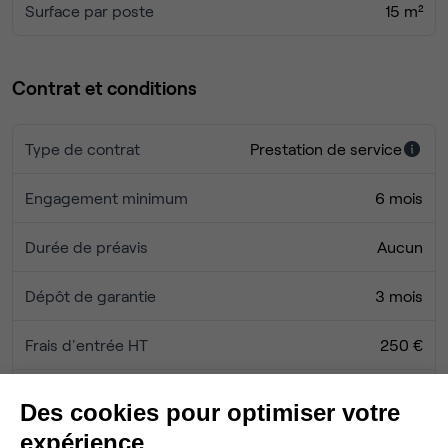
Surface par poste
15 m²
Contrat et conditions
Type de contrat
Prestation de service
Engagement minimum
6 mois
Durée de préavis
Aucun
Dépôt de garantie
3 mois
Frais d'entrée HT
250 €
Honoraires Ubiq
0 €
Des cookies pour optimiser votre
expérience