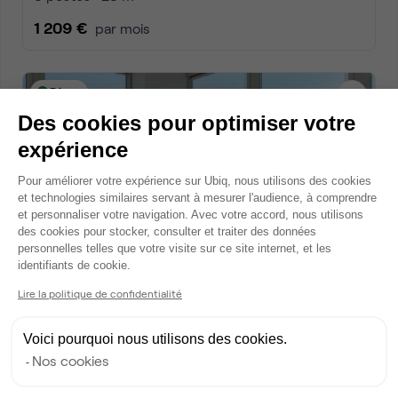
1 209 €
par mois
Dispo
Des cookies pour optimiser votre
expérience
Plateforme de Gestion du Consentem
Pour améliorer votre expérience sur Ubiq, nous utilisons des cookies
et technologies similaires servant à mesurer l'audience, à comprendre
et personnaliser votre navigation. Avec votre accord, nous utilisons
des cookies pour stocker, consulter et traiter des données
personnelles telles que votre visite sur ce site internet, et les
Axeptio consent
Allée Charles Pathé, Bourges
identifiants de cookie.
Bureau privé • coworking
Lire la politique de confidentialité
2
6 postes • 24 m
Voici pourquoi nous utilisons des cookies.
1 451 €
par mois
Nos cookies