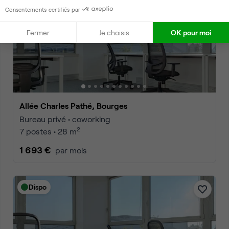
Dispo
Consentements certifiés par
Fermer
Je choisis
OK pour moi
Allée Charles Pathé, Bourges
Bureau privé • coworking
2
7 postes • 28 m
1 693 €
par mois
Dispo