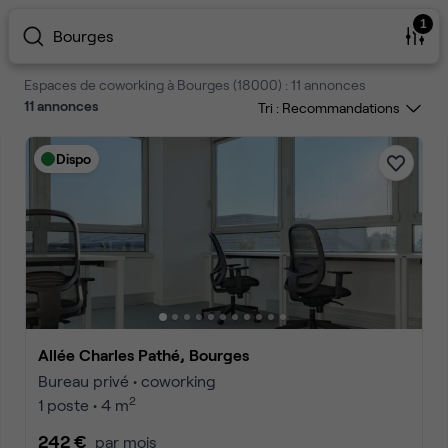
1
Bourges
Espaces de coworking à Bourges (18000) : 11 annonces
11
annonces
Tri :
Dispo
Allée Charles Pathé, Bourges
Bureau privé • coworking
2
1 poste • 4 m
242 €
par mois