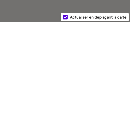
Actualiser en déplaçant la carte
s réglementations. Personnalisez vos préférences pour contrôler
nnonces