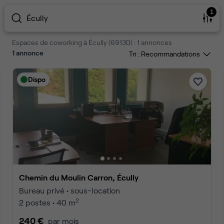
1
Écully
Espaces de coworking à Écully (69130) : 1 annonces
1
annonce
Tri :
Dispo
Chemin du Moulin Carron, Écully
Bureau privé • sous-location
2
2 postes • 40 m
240 €
par mois