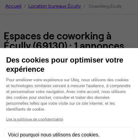
Accueil
Location bureaux Écully
Coworking Écully
Espaces de coworking à
Écully (69130) : 1 annonces
Des cookies pour optimiser votre
Nos autres annonces de bureaux et
expérience
d'espaces de coworking à Écully
Plateforme de Gestion du Consentem
Pour améliorer votre expérience sur Ubiq, nous utilisons des cookies
et technologies similaires servant à mesurer l'audience, à comprendre
et personnaliser votre navigation. Avec votre accord, nous utilisons
NOS ESPACES DE COWORKING DANS LE DÉPARTEMENT RHÔNE
des cookies pour stocker, consulter et traiter des données
personnelles telles que votre visite sur ce site internet, et les
Axeptio consent
identifiants de cookie.
Espaces de coworking à
Charbonnières-les-Bains
Lire la politique de confidentialité
Espaces de coworking à
Voici pourquoi nous utilisons des cookies.