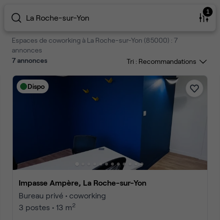
1
La Roche-sur-Yon
Espaces de coworking à La Roche-sur-Yon (85000) : 7
annonces
7
annonces
Tri :
Dispo
Impasse Ampère, La Roche-sur-Yon
Bureau privé • coworking
2
3 postes • 13 m