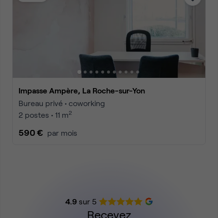
Impasse Ampère, La Roche-sur-Yon
Bureau privé • coworking
2
2 postes • 11 m
590 €
par mois
4.9
sur 5
Recevez