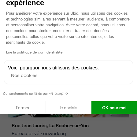
expérience
Plateforme de Gestion du Consentem
Pour améliorer votre expérience sur Ubiq, nous utilisons des cookies
Impasse Ampère, La Roche-sur-Yon
et technologies similaires servant à mesurer l'audience, à comprendre
Bureau privé • coworking
et personnaliser votre navigation. Avec votre accord, nous utilisons
des cookies pour stocker, consulter et traiter des données
2
2 postes • 9 m
personnelles telles que votre visite sur ce site internet, et les
Axeptio consent
590 €
identifiants de cookie.
par mois
Lire la politique de confidentialité
Dispo
Voici pourquoi nous utilisons des cookies.
Nos cookies
Consentements certifiés par
Fermer
Je choisis
OK pour moi
Rue Jean Jaurès, La Roche-sur-Yon
Bureau privé • coworking