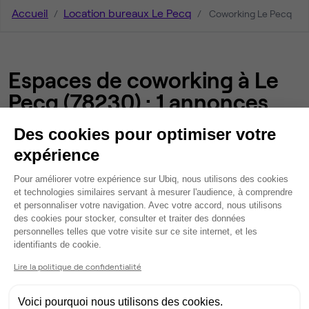
Accueil
Location bureaux Le Pecq
Coworking Le Pecq
Espaces de coworking à Le
Pecq (78230) : 1 annonces
Des cookies pour optimiser votre
Nos autres annonces de bureaux et
expérience
d'espaces de coworking à Le Pecq
Plateforme de Gestion du Consentem
Pour améliorer votre expérience sur Ubiq, nous utilisons des cookies
et technologies similaires servant à mesurer l'audience, à comprendre
et personnaliser votre navigation. Avec votre accord, nous utilisons
NOS ESPACES DE COWORKING DANS LE DÉPARTEMENT YVELINES
des cookies pour stocker, consulter et traiter des données
personnelles telles que votre visite sur ce site internet, et les
Axeptio consent
identifiants de cookie.
Espaces de coworking à
Buc
Lire la politique de confidentialité
Espaces de coworking à
Voici pourquoi nous utilisons des cookies.