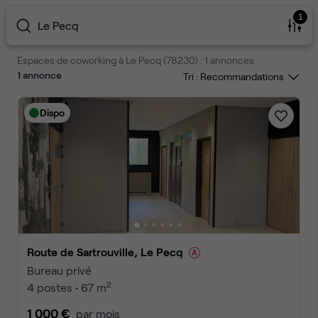
1
Le Pecq
Espaces de coworking à Le Pecq (78230) : 1 annonces
1
annonce
Tri :
Dispo
Route de Sartrouville, Le Pecq
Bureau privé
2
4 postes • 67 m
1 000 €
par mois