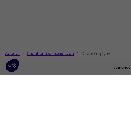
Accueil
Location bureaux Lyon
Coworking Lyon
Annonces
1
2
3
Accéder à la 
Espaces de coworking à L