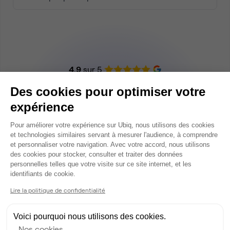
4.9
sur 5
Recevez
Des cookies pour optimiser votre
une sélection
expérience
personnalisée
Plateforme de Gestion du Consentem
Pour améliorer votre expérience sur Ubiq, nous utilisons des cookies
et technologies similaires servant à mesurer l'audience, à comprendre
Parler à un expert Ubiq
et personnaliser votre navigation. Avec votre accord, nous utilisons
des cookies pour stocker, consulter et traiter des données
personnelles telles que votre visite sur ce site internet, et les
Axeptio consent
identifiants de cookie.
Lire la politique de confidentialité
Voici pourquoi nous utilisons des cookies.
Nos cookies