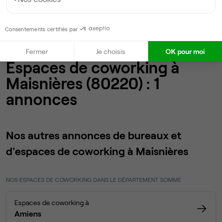
Accueil
Location bureaux Maisnières
Coworking
Maisnières
Consentements certifiés par
Fermer
Je choisis
OK pour moi
Espaces de coworking à
Maisnières (80220) : 1
annonces
Nos autres annonces de bureaux et
d'espaces de coworking à Maisnières
NOS ESPACES DE COWORKING DANS LE DÉPARTEMENT SOMME
Espaces de coworking à
Amiens