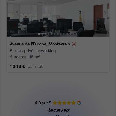
Avenue de l'Europe, Montévrain
Bureau privé • coworking
2
4 postes • 16 m
1 243 €
par mois
4.9
sur 5
Recevez