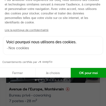
et technologies similaires servant à mesurer l'audience, à comprendre
Avenue de l'Europe, Montévrain
et personnaliser votre navigation. Avec votre accord, nous utilisons
Bureau privé • coworking
des cookies pour stocker, consulter et traiter des données
2
6 postes • 24 m
personnelles telles que votre visite sur ce site internet, et les
Axeptio consent
identifiants de cookie.
1 864 €
par mois
Lire la politique de confidentialité
Voici pourquoi nous utilisons des cookies.
Dispo
Nos cookies
Consentements certifiés par
Fermer
Je choisis
OK pour moi
Avenue de l'Europe, Montévrain
Bureau privé • coworking
2
7 postes • 28 m