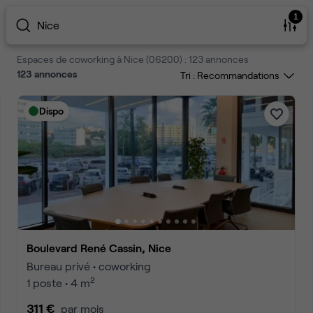
1
Nice
Espaces de coworking à Nice (06200) : 123 annonces
123
annonces
Tri :
Dispo
Boulevard René Cassin, Nice
Bureau privé • coworking
2
1 poste • 4 m
311 €
par mois