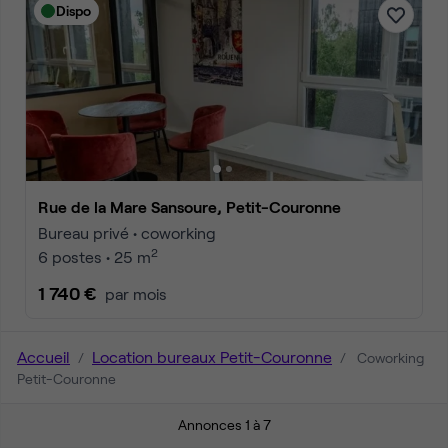
Dispo
Rue de la Mare Sansoure, Petit-Couronne
Bureau privé • coworking
2
6 postes • 25 m
1 740 €
par mois
Accueil
Location bureaux Petit-Couronne
Coworking
Petit-Couronne
Annonces 1 à 7