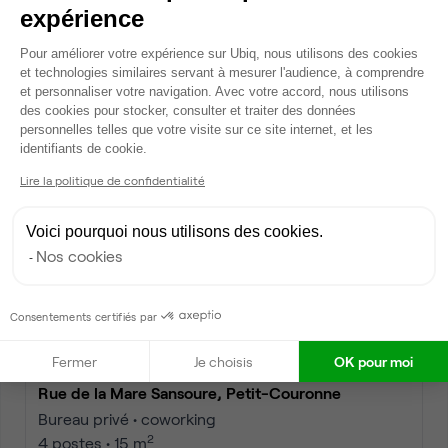
expérience
Rue de la Mare Sansoure, Petit-Couronne
Plateforme de Gestion du Consentem
Pour améliorer votre expérience sur Ubiq, nous utilisons des cookies
Bureau privé • coworking
et technologies similaires servant à mesurer l'audience, à comprendre
2
2 postes • 8 m
et personnaliser votre navigation. Avec votre accord, nous utilisons
des cookies pour stocker, consulter et traiter des données
620 €
par mois
personnelles telles que votre visite sur ce site internet, et les
Axeptio consent
identifiants de cookie.
Lire la politique de confidentialité
Dispo
Voici pourquoi nous utilisons des cookies.
Nos cookies
Consentements certifiés par
Fermer
Je choisis
OK pour moi
Rue de la Mare Sansoure, Petit-Couronne
Bureau privé • coworking
2
4 postes • 15 m