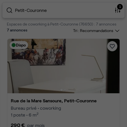
1
Petit-Couronne
Espaces de coworking à Petit-Couronne (76650) : 7 annonces
7
annonces
Tri :
Dispo
Rue de la Mare Sansoure, Petit-Couronne
Bureau privé • coworking
2
1 poste • 6 m
290 €
par mois