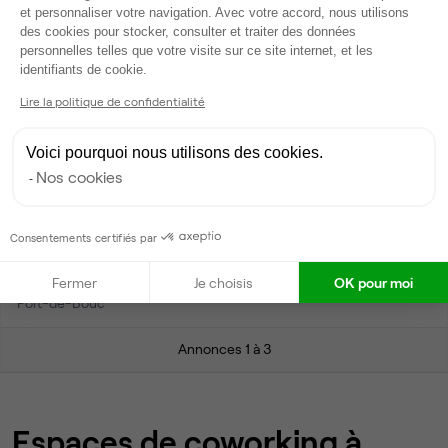
une sélection
et personnaliser votre navigation. Avec votre accord, nous utilisons
personnalisée
des cookies pour stocker, consulter et traiter des données
personnelles telles que votre visite sur ce site internet, et les
Axeptio consent
identifiants de cookie.
Parler à un expert Ubiq
Lire la politique de confidentialité
Voici pourquoi nous utilisons des cookies.
Nos cookies
Consentements certifiés par
Accueil
Location bureaux Port-de-Bouc
Coworking
Fermer
Je choisis
OK pour moi
Port-de-Bouc
Annonces 1 à 3
Espaces de coworking à