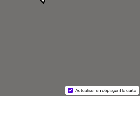
Actualiser en déplaçant la carte
s réglementations. Personnalisez vos préférences pour contrôler