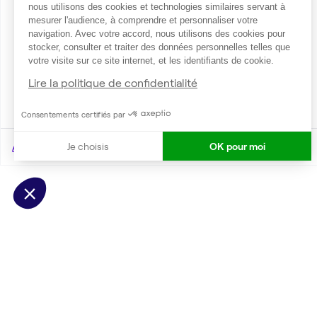
nous utilisons des cookies et technologies similaires servant à
mesurer l'audience, à comprendre et personnaliser votre
navigation. Avec votre accord, nous utilisons des cookies pour
stocker, consulter et traiter des données personnelles telles que
votre visite sur ce site internet, et les identifiants de cookie.
Lire la politique de confidentialité
Consentements certifiés par
Accueil
Location bureaux Privas
Je choisis
OK pour moi
Coworking Privas
Axeptio consent
Plateforme de Gestion du Consentement : Personnalisez vo
Notre plateforme vous permet d'adapter et de gérer vos param
Espaces de coworking à P