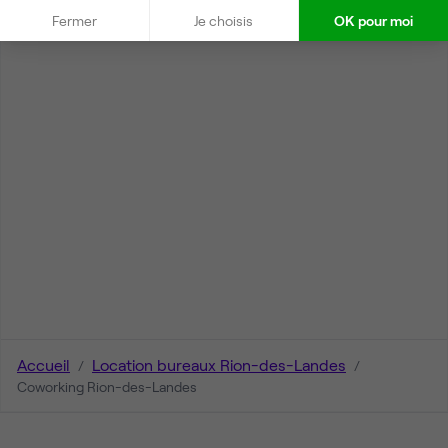
Fermer
Je choisis
OK pour moi
Accueil
Location bureaux Rion-des-Landes
Coworking Rion-des-Landes