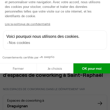
et personnaliser votre navigation. Avec votre accord, nous utilisons
Accueil
Location bureaux Saint-Raphaël
Coworking
des cookies pour stocker, consulter et traiter des données
Saint-Raphaël
personnelles telles que votre visite sur ce site internet, et les
Axeptio consent
identifiants de cookie.
Lire la politique de confidentialité
Espaces de coworking à
Voici pourquoi nous utilisons des cookies.
Saint-Raphaël (83700) : 1
Nos cookies
annonces
Consentements certifiés par
Nos autres annonces de bureaux et
Fermer
Je choisis
OK pour moi
d'espaces de coworking à Saint-Raphaël
NOS ESPACES DE COWORKING DANS LE DÉPARTEMENT VAR
Espaces de coworking à
Draguignan