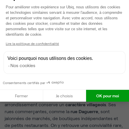
Plateforme de Gestion du Consentem
Aujourd’hui encore, le 14e conserve cette identité
Pour améliorer votre expérience sur Ubiq, nous utilisons des cookies
culturelle forte. On y trouve des galeries d’art, des
et technologies similaires servant à mesurer l'audience, à comprendre
et personnaliser votre navigation. Avec votre accord, nous utilisons
résidences d’artistes et des lieux emblématiques comme
des cookies pour stocker, consulter et traiter des données
l’
allée du Château ouvrier
. Les théâtres de
personnelles telles que votre visite sur ce site internet, et les
Axeptio consent
Montparnasse, Gaîté, Bobino, Edgar, perpétuent cette
identifiants de cookie.
tradition d’effervescence artistique. Les
catacombes de
Lire la politique de confidentialité
Paris
, installées sous le quartier, ajoutent une dimension
historique et mystérieuse à cet héritage culturel.
Voici pourquoi nous utilisons des cookies.
Nos cookies
Une atmosphère de village
au cœur de Paris
Consentements certifiés par
Fermer
Je choisis
OK pour moi
Malgré son intégration à la grande ville, le 14e
arrondissement conserve un
caractère villageois
. Ses
rues commerçantes, comme la
rue Daguerre
, sont
jalonnées de marchés, de boutiques indépendantes et
de petits restaurants. On y retrouve une convivialité rare,