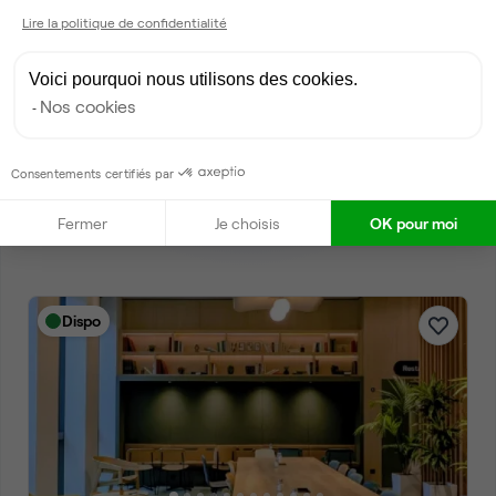
une sélection
Lire la politique de confidentialité
personnalisée
Voici pourquoi nous utilisons des cookies.
Parler à un expert Ubiq
Nos cookies
Consentements certifiés par
Fermer
Je choisis
OK pour moi
Dispo