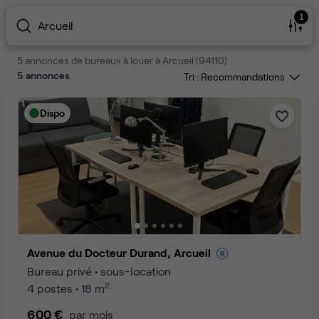
1
Arcueil
5 annonces de bureaux à louer à Arcueil (94110)
5
annonces
Tri :
Dispo
Avenue du Docteur Durand, Arcueil
Bureau privé • sous-location
2
4 postes • 18 m
600 €
par mois