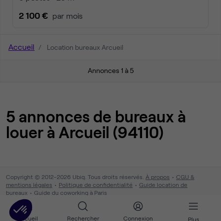
2 100 €
par mois
Accueil
Location bureaux Arcueil
Annonces 1 à 5
5 annonces de bureaux à
louer à Arcueil (94110)
Copyright © 2012-2026 Ubiq. Tous droits réservés.
À propos
CGU &
mentions légales
Politique de confidentialité
Guide location de
bureaux
Guide du coworking à Paris
Accueil
Rechercher
Connexion
Plus