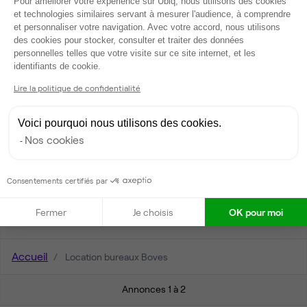
Pour améliorer votre expérience sur Ubiq, nous utilisons des cookies
et technologies similaires servant à mesurer l'audience, à comprendre
et personnaliser votre navigation. Avec votre accord, nous utilisons
4.9
sur 5
des cookies pour stocker, consulter et traiter des données
Recevez
personnelles telles que votre visite sur ce site internet, et les
Axeptio consent
une sélection
identifiants de cookie.
personnalisée
Lire la politique de confidentialité
Parler à un expert Ubiq
Voici pourquoi nous utilisons des cookies.
Nos cookies
Consentements certifiés par
Fermer
Je choisis
OK pour moi
Accueil
Location bureaux Boves
Annonces 1 à 2