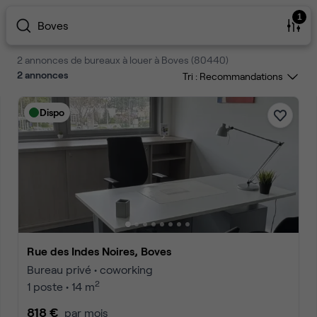
1
Boves
2 annonces de bureaux à louer à Boves (80440)
2
annonces
Tri :
Dispo
Rue des Indes Noires, Boves
Bureau privé • coworking
2
1 poste • 14 m
818 €
par mois