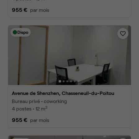
955 €
par mois
Dispo
Avenue de Shenzhen, Chasseneuil-du-Poitou
Bureau privé • coworking
2
4 postes • 12 m
955 €
par mois