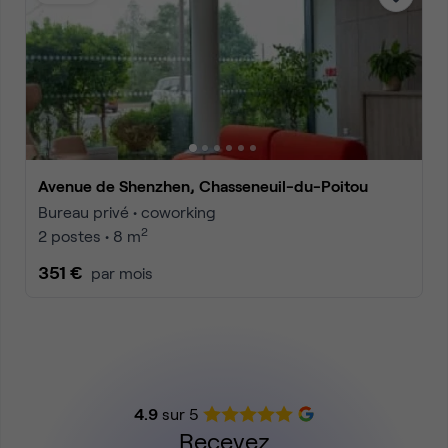
Avenue de Shenzhen, Chasseneuil-du-Poitou
Bureau privé • coworking
2
2 postes • 8 m
351 €
par mois
4.9
sur 5
Recevez