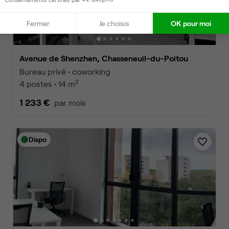
Fermer
Je choisis
OK pour moi
Avenue de Shenzhen, Chasseneuil-du-Poitou
Bureau privé • coworking
2
4 postes • 14 m
1 233 €
par mois
Dispo