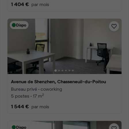
1 404 €
par mois
Dispo
Avenue de Shenzhen, Chasseneuil-du-Poitou
Bureau privé • coworking
2
5 postes • 17 m
1 544 €
par mois
Dispo