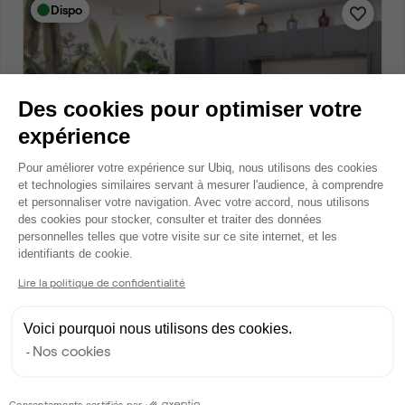
Dispo
Des cookies pour optimiser votre
expérience
Plateforme de Gestion du Consentem
Pour améliorer votre expérience sur Ubiq, nous utilisons des cookies
et technologies similaires servant à mesurer l'audience, à comprendre
Avenue de Shenzhen, Chasseneuil-du-Poitou
et personnaliser votre navigation. Avec votre accord, nous utilisons
Bureau privé • coworking
des cookies pour stocker, consulter et traiter des données
2
6 postes • 24 m
personnelles telles que votre visite sur ce site internet, et les
Axeptio consent
identifiants de cookie.
1 053 €
par mois
Lire la politique de confidentialité
Voici pourquoi nous utilisons des cookies.
Dispo
Nos cookies
Consentements certifiés par