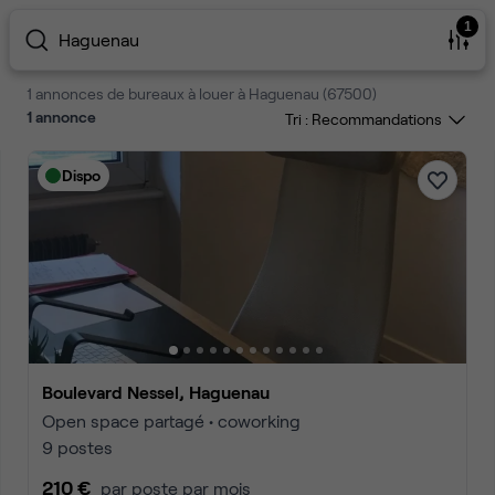
1
Haguenau
1 annonces de bureaux à louer à Haguenau (67500)
1
annonce
Tri :
Dispo
Boulevard Nessel, Haguenau
Open space partagé • coworking
9 postes
210 €
par poste par mois