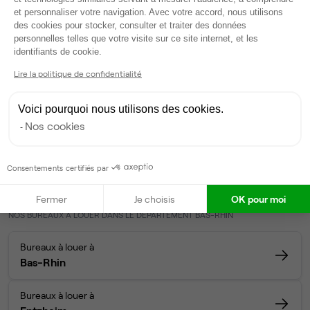
Accueil
et personnaliser votre navigation. Avec votre accord, nous utilisons
Location bureaux Haguenau
des cookies pour stocker, consulter et traiter des données
personnelles telles que votre visite sur ce site internet, et les
Axeptio consent
identifiants de cookie.
1 annonces de bureaux à
Lire la politique de confidentialité
louer à Haguenau (67500)
Voici pourquoi nous utilisons des cookies.
Nos cookies
Nos autres annonces de bureaux et
Consentements certifiés par
d'espaces de coworking à Haguenau
Fermer
Je choisis
OK pour moi
NOS BUREAUX À LOUER DANS LE DÉPARTEMENT BAS-RHIN
Bureaux à louer à
Bas-Rhin
Bureaux à louer à