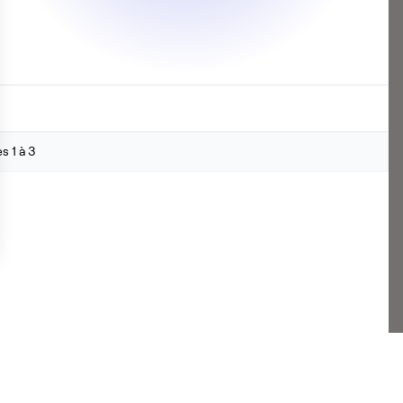
 1 à 3
s Options
ètres de confidentialité, en garantissant la conformité avec le
 louer à Montmagny (95360)