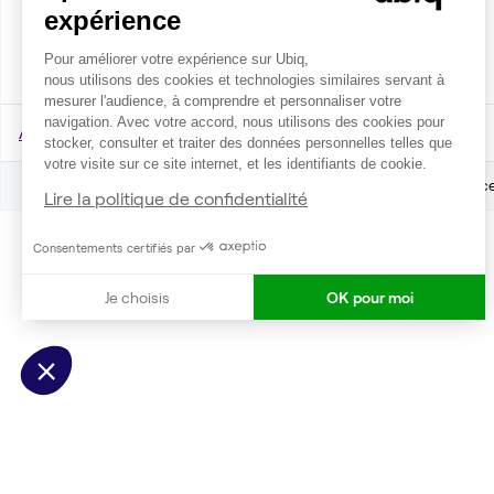
expérience
2
2 postes • 18 m
420 €
Pour améliorer votre expérience sur Ubiq,
par mois
nous utilisons des cookies et technologies similaires servant à
mesurer l'audience, à comprendre et personnaliser votre
navigation. Avec votre accord, nous utilisons des cookies pour
Accueil
Location bureaux Montmagny
stocker, consulter et traiter des données personnelles telles que
votre visite sur ce site internet, et les identifiants de cookie.
Annonces
Lire la politique de confidentialité
Consentements certifiés par
Je choisis
OK pour moi
Axeptio consent
Plateforme de Gestion du Consentement : Personnalisez vo
Notre plateforme vous permet d'adapter et de gérer vos param
3 annonces de bureaux à