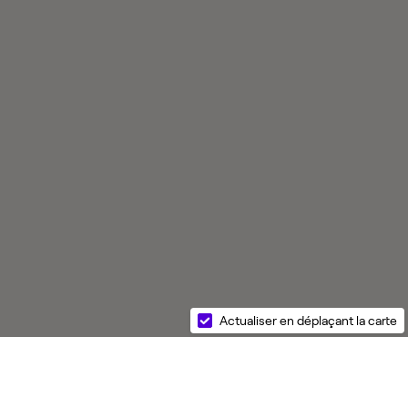
Actualiser en déplaçant la carte
s réglementations. Personnalisez vos préférences pour contrôler