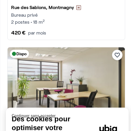
Rue des Sablons, Montmagny
Bureau privé
2
2 postes • 18 m
420 €
par mois
Dispo
Continuer sans accepter
Des cookies pour
Rue des Sablons, Montmagny
optimiser votre
Bureau privé