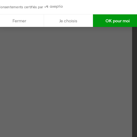
onsentements certifiés par
 1 à 2
Fermer
Je choisis
OK pour moi