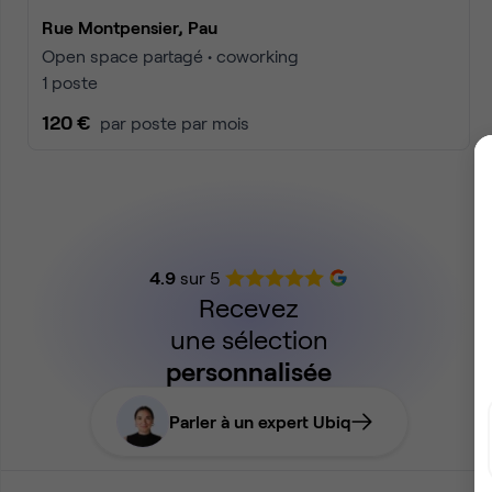
Rue Montpensier, Pau
Open space partagé • coworking
1 poste
120 €
par poste par mois
4.9
sur 5
Recevez
une sélection
personnalisée
Parler à un expert Ubiq