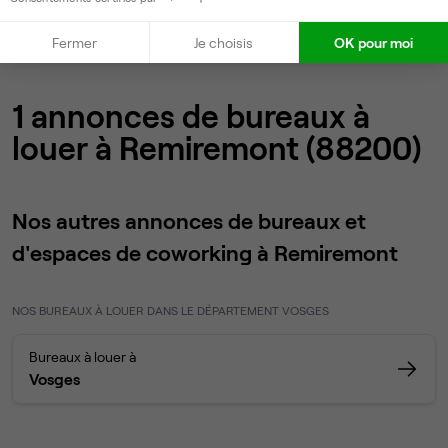
Accueil
Location bureaux Remiremont
Fermer
Je choisis
OK pour moi
1 annonces de bureaux à
louer à Remiremont (88200)
Nos autres annonces de bureaux et
d'espaces de coworking à Remiremont
NOS BUREAUX À LOUER DANS LE DÉPARTEMENT VOSGES
Bureaux à louer à
Vosges