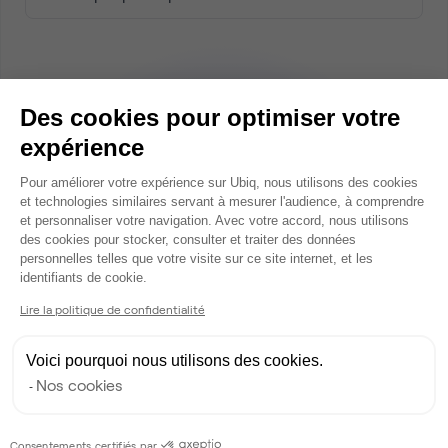
Des cookies pour optimiser votre
4.9
sur 5
expérience
Recevez
Plateforme de Gestion du Consentem
Pour améliorer votre expérience sur Ubiq, nous utilisons des cookies
une sélection
et technologies similaires servant à mesurer l'audience, à comprendre
personnalisée
et personnaliser votre navigation. Avec votre accord, nous utilisons
des cookies pour stocker, consulter et traiter des données
personnelles telles que votre visite sur ce site internet, et les
Parler à un expert Ubiq
Axeptio consent
identifiants de cookie.
Lire la politique de confidentialité
Voici pourquoi nous utilisons des cookies.
Nos cookies
Consentements certifiés par