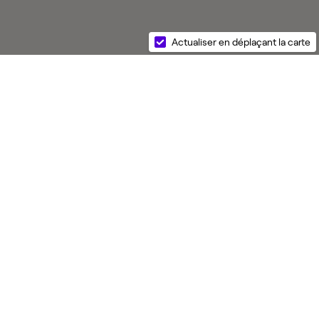
Actualiser en déplaçant la carte
s réglementations. Personnalisez vos préférences pour contrôler