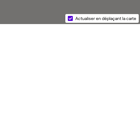
Actualiser en déplaçant la carte
s réglementations. Personnalisez vos préférences pour contrôler