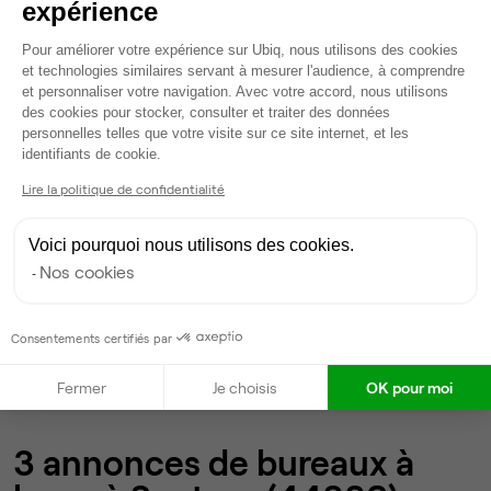
une sélection
expérience
personnalisée
Plateforme de Gestion du Consentem
Pour améliorer votre expérience sur Ubiq, nous utilisons des cookies
et technologies similaires servant à mesurer l'audience, à comprendre
Parler à un expert Ubiq
et personnaliser votre navigation. Avec votre accord, nous utilisons
des cookies pour stocker, consulter et traiter des données
personnelles telles que votre visite sur ce site internet, et les
Axeptio consent
identifiants de cookie.
Lire la politique de confidentialité
Voici pourquoi nous utilisons des cookies.
Nos cookies
Accueil
Location bureaux Sautron
Consentements certifiés par
Annonces 1 à 3
Fermer
Je choisis
OK pour moi
3 annonces de bureaux à