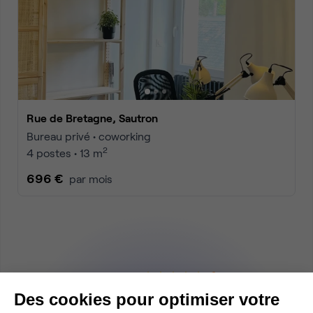
Rue de Bretagne, Sautron
Bureau privé • coworking
2
4 postes • 13 m
696 €
par mois
4.9
sur 5
Recevez
Des cookies pour optimiser votre