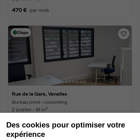
470 €
par mois
Dispo
Rue de la Gare, Venelles
Bureau privé • coworking
2
2 postes • 19 m
500 €
par mois
Des cookies pour optimiser votre
expérience