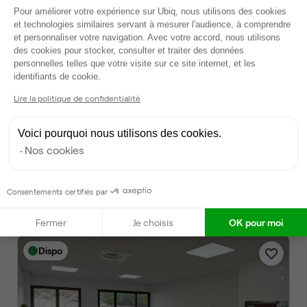
Plateforme de Gestion du Consentem
Dispo
Pour améliorer votre expérience sur Ubiq, nous utilisons des cookies
et technologies similaires servant à mesurer l'audience, à comprendre
et personnaliser votre navigation. Avec votre accord, nous utilisons
des cookies pour stocker, consulter et traiter des données
personnelles telles que votre visite sur ce site internet, et les
Axeptio consent
identifiants de cookie.
Lire la politique de confidentialité
Voici pourquoi nous utilisons des cookies.
Rue de la Gare, Venelles
Nos cookies
Bureau privé • coworking
2
2 postes • 24 m
Consentements certifiés par
590 €
par mois
Fermer
Je choisis
OK pour moi
Dispo