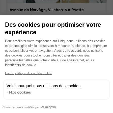
Avenue de Norvège, Villebon-sur-Yvette
Bureau privé • coworking
2
4 postes • 20 m
Des cookies pour optimiser votre
2 000 €
expérience
par mois
Plateforme de Gestion du Consentem
Pour améliorer votre expérience sur Ubiq, nous utilisons des cookies
et technologies similaires servant à mesurer l'audience, à comprendre
Dispo
et personnaliser votre navigation. Avec votre accord, nous utilisons
des cookies pour stocker, consulter et traiter des données
personnelles telles que votre visite sur ce site internet, et les
Axeptio consent
identifiants de cookie.
Lire la politique de confidentialité
Voici pourquoi nous utilisons des cookies.
Nos cookies
Avenue de Norvège, Villebon-sur-Yvette
Bureau privé • coworking
Consentements certifiés par
2
5 postes • 26 m