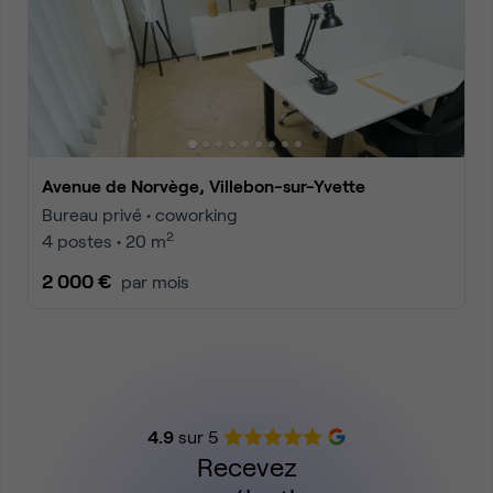
Avenue de Norvège, Villebon-sur-Yvette
Bureau privé • coworking
2
4 postes • 20 m
2 000 €
par mois
4.9
sur 5
Recevez