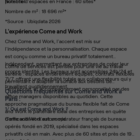
potentiel.
Nombre d'espaces en France : 60 sites*
Nombre de m² : 18 696 m²*
*Source : Ubiqdata 2026
L'expérience Come and Work
Chez Come and Work, l'accent est mis sur
l'indépendance et la personnalisation. Chaque espace
est conçu comme un bureau privatif totalement
indépendant, permettant aux entreprises de créer leur
L'offre de services est pensée pour une vie au travail
propre identité. Les bureaux sont accessibles 24h/24 et
sereine : espaces entièrement équipés, contrats flexibles
7j/7, offrant une flexibilité totale aux collaborateurs qui y
permettant d'adapter la surface aux besoins de
travaillent quotidiennement.
l'entreprise, et accompagnement personnalisé par des
Questions fréquentes sur Come and Work à
office managers disponibles au quotidien. Cette
Paris :
approche pragmatique du bureau flexible fait de Come
1/ Qui est Come and Work ?
and Work le partenaire idéal des entreprises en quête
d'efficacité et d'autonomie.
Come and Work est un opérateur français de bureaux
opérés fondé en 2019, spécialisé dans les espaces
privatifs clé en main. Avec plus de 60 sites et près de 19