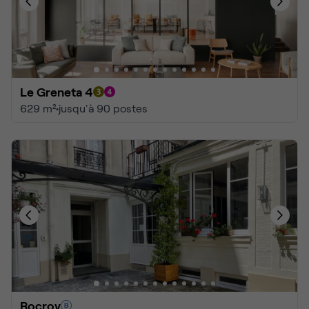
Le Greneta 4
629 m²
•
jusqu'à 90 postes
Rocroy