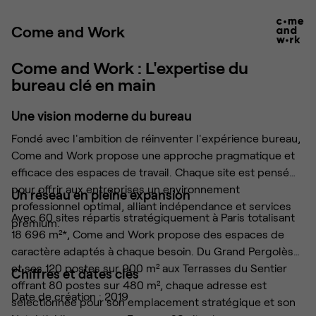
Come and Work
Come and Work : L'expertise du
bureau clé en main
Une vision moderne du bureau
Fondé avec l'ambition de réinventer l'expérience bureau,
Come and Work propose une approche pragmatique et
efficace des espaces de travail. Chaque site est pensé
pour offrir aux entreprises un environnement
Un réseau en pleine expansion
professionnel optimal, alliant indépendance et services
Avec 60 sites répartis stratégiquement à Paris totalisant
premium.
18 696 m²*, Come and Work propose des espaces de
caractère adaptés à chaque besoin. Du Grand Pergolèse
et ses 120 postes sur 900 m² aux Terrasses du Sentier
Chiffres et dates clés
offrant 80 postes sur 480 m², chaque adresse est
Date de création : 2019
sélectionnée pour son emplacement stratégique et son