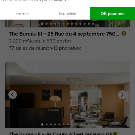
Fermer
Je choisis
OK pour moi
The Bureau III - 25 Rue du 4 septembre 75002 Paris
3 200 m²
•
jusqu'à 539 postes
77 salles de réunion
•
13 phonebox
The bureau II - 16 Cours Albert 1er Paris 08