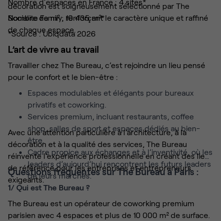
Nombre d'espaces en France : 4 sites*
décoration est soigneusement sélectionné par The
Socialite Family, renforçant le caractère unique et raffiné
Nombre de m² : 10 435 m²*
de chaque espace.
*Source : Ubiqdata 2026
L’art de vivre au travail
Travailler chez The Bureau, c’est rejoindre un lieu pensé
pour le confort et le bien-être :
Espaces modulables et élégants pour bureaux
privatifs et coworking.
Services premium, incluant restaurants, coffee
shop, salles de sport et espaces dédiés au bien-
Avec une attention particulière à l’architecture, à la
être.
décoration et à la qualité des services, The Bureau
Cadre propice aux échanges et à l’inventivité, où les
réinvente l’expérience professionnelle en créant des lieux
leaders d’aujourd’hui rencontrent les futurs leaders
de référence pour les entreprises et entrepreneurs
Questions fréquentes sur The Bureau à Paris :
de leurs marchés.
exigeants.
1/ Qui est The Bureau ?
The Bureau est un opérateur de coworking premium
parisien avec 4 espaces et plus de 10 000 m² de surface.