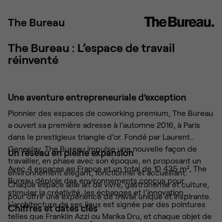
The Bureau
The Bureau : L’espace de travail
réinventé
Une aventure entrepreneuriale d’exception
Pionnier des espaces de coworking premium, The Bureau
a ouvert sa première adresse à l’automne 2016, à Paris
dans le prestigieux triangle d’or. Fondé par Laurent
Geneslay, The Bureau impulse une nouvelle façon de
Un réseau en pleine expansion
travailler, en phase avec son époque, en proposant un
Avec 4 espaces en France et un total de 10 435 m², The
environnement élégant, fonctionnel et accueillant.
Bureau déploie des environnements conçus pour
Chaque espace allie art de vivre, gastronomie et culture,
stimuler la créativité, les échanges et l’innovation.
pour offrir une expérience de travail unique et inspirante.
L’architecture de ses lieux est signée par des pointures
Chiffres et dates clés
telles que Franklin Azzi ou Marika Dru, et chaque objet de