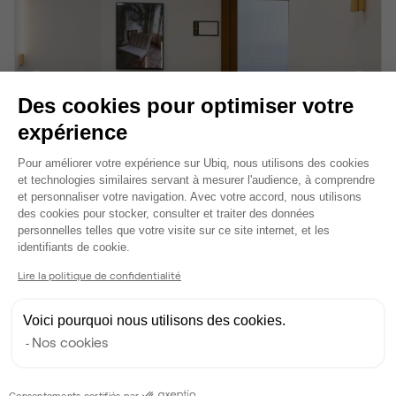
Des cookies pour optimiser votre
expérience
Plateforme de Gestion du Consentem
Pour améliorer votre expérience sur Ubiq, nous utilisons des cookies
et technologies similaires servant à mesurer l'audience, à comprendre
The Bureau IV - 42 Rue Notre Dame des Victoires
et personnaliser votre navigation. Avec votre accord, nous utilisons
des cookies pour stocker, consulter et traiter des données
1 800 m²
•
jusqu'à 283 postes
personnelles telles que votre visite sur ce site internet, et les
51 salles de réunion
•
6 phonebox
Axeptio consent
identifiants de cookie.
Lire la politique de confidentialité
Voici pourquoi nous utilisons des cookies.
Nos cookies
Consentements certifiés par