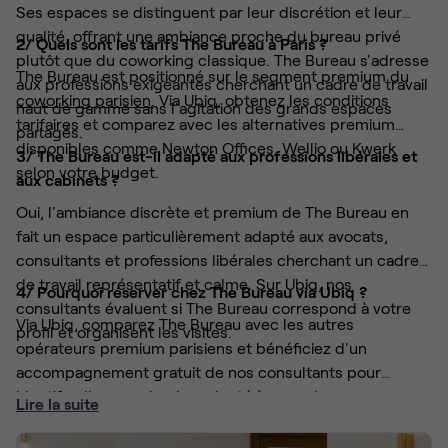
Ses espaces se distinguent par leur discrétion et leur
qualité, offrant une ambiance proche du bureau privé
2/ Quels sont les tarifs The Bureau à Paris ?
plutôt que du coworking classique. The Bureau s'adresse
The Bureau est positionné sur le segment premium du
aux professions exigeantes cherchant un cadre de travail
coworking parisien
. Via Ubiq, obtenez les conditions
haut de gamme sans l'agitation des grands espaces
tarifaires et comparez avec les alternatives premium
partagés.
disponibles comme Newton Offices, Wellio ou Kwerk
3/ The Bureau est-il adapté aux professions libérales et
selon votre budget.
aux cabinets ?
Oui, l'ambiance discrète et premium de The Bureau en
fait un espace particulièrement adapté aux avocats,
consultants et professions libérales cherchant un cadre
de travail représentatif et calme. Sur Ubiq, nos
4/ Pourquoi réserver chez The Bureau via Ubiq ?
consultants évaluent si The Bureau correspond à votre
Via Ubiq, comparez The Bureau avec les autres
profil et organisent les visites.
opérateurs premium parisiens et bénéficiez d'un
accompagnement gratuit de nos consultants pour
identifier l'espace le plus adapté à vos exigences.
Lire la suite