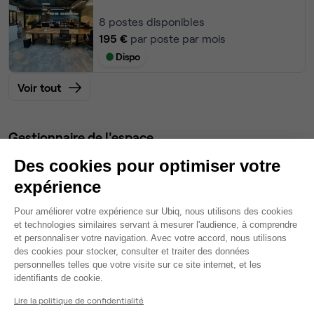
8
postes disponibles
195 €
par poste par mois
Dispo
Voir tout
Gestionnaire de l'espace
Des cookies pour optimiser votre
Nassim
expérience
Partenaire depuis 2022
Plateforme de Gestion du Consentem
Répond dans la journée
Pour améliorer votre expérience sur Ubiq, nous utilisons des cookies
et technologies similaires servant à mesurer l'audience, à comprendre
Taux de réponse : 90%
et personnaliser votre navigation. Avec votre accord, nous utilisons
Locataires trouvés sur Ubiq : 17
des cookies pour stocker, consulter et traiter des données
personnelles telles que votre visite sur ce site internet, et les
Axeptio consent
identifiants de cookie.
Contacter
Lire la politique de confidentialité