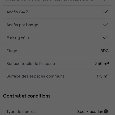
Une
cuisine entièrement équipée
avec table à
manger
Accès 24/7
Une
cour intérieure arborée
avec emplacement
Services inclus
vélos
Accès par badge
Climatisation
Parking vélo
Connexion Internet
Très Haut Débit
(fibre optique,
Ethernet et Wi-Fi)
Étage
Machine à café à grains et thé inclus
RDC
Service de ménage
deux fois par semaine
Espaces de rangement individuels sécurisés
Surface totale de l'espace
250 m²
Imprimante / copieur en libre service
Transports & accessibilité
Surface des espaces communs
175 m²
Métro :
Lignes 2, 4 et 12
RER
B
Contrat et conditions
Gare du Nord
et
Gare de l’Est
à proximité immédiate
Type de contrat
Sous-location