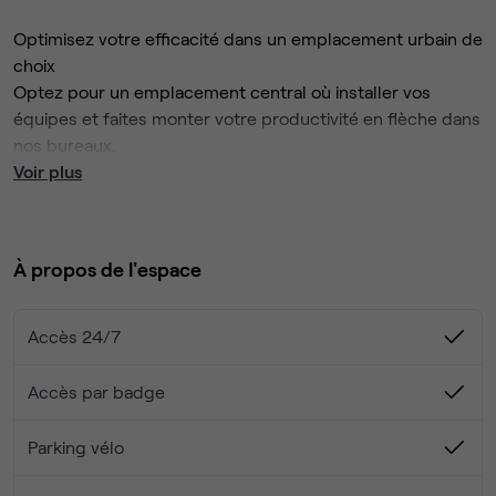
Optimisez votre efficacité dans un emplacement urbain de
choix
Optez pour un emplacement central où installer vos
équipes et faites monter votre productivité en flèche dans
nos bureaux.
Vous profiterez de la vue sur le Drac et travaillerez dans
Voir plus
une région prospère où sont installées de nombreuses
sociétés informatiques et technologiques bien établies.
Cochez les cases de votre to-do list dans le cadre raffiné
À propos de l'espace
d'un immeuble à l'incroyable architecture française
traditionnelle et à l'intérieur éminemment sophistiqué et
moderne.
Accès 24/7
Après le travail, vous aurez l'embarras du choix pour
divertir vos clients : un concert dans une salle toute
Accès par badge
proche ou encore un petit en-cas dans l'un des bars
animés du quartier.
Parking vélo