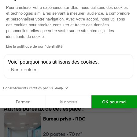
Espace détente
Plateforme de Gestion du Consentem
Pour améliorer votre expérience sur Ubiq, nous utilisons des cookies
Ménage
et technologies similaires servant à mesurer l'audience, à comprendre
Tables / chaises
et personnaliser votre navigation. Avec votre accord, nous utilisons
Voir plus
des cookies pour stocker, consulter et traiter des données
personnelles telles que votre visite sur ce site internet, et les
Axeptio consent
identifiants de cookie.
Ma sélection de bureau
Lire la politique de confidentialité
Bureau privé
• 1er étage
Voici pourquoi nous utilisons des cookies.
Nos cookies
6
postes • 30 m²
1 950 €
Dispo
Consentements certifiés par
Modifier
Fermer
Je choisis
OK pour moi
Autres bureaux de cet espace :
Bureau privé
• RDC
20
postes • 70 m²