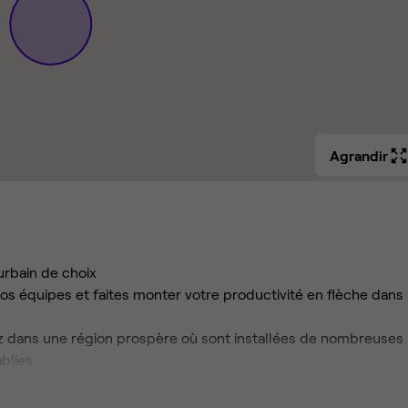
Agrandir
urbain de choix
os équipes et faites monter votre productivité en flèche dans
erez dans une région prospère où sont installées de nombreuses
blies.
 raffiné d'un immeuble à l'incroyable architecture française
tiqué et moderne.