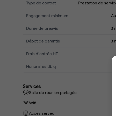
Type de contrat
Prestation de servic
Engagement minimum
Au
Durée de préavis
3 
Dépôt de garantie
3 
Frais d'entrée HT
Honoraires Ubiq
Services
Salle de réunion partagée
Wifi
Accès serveur