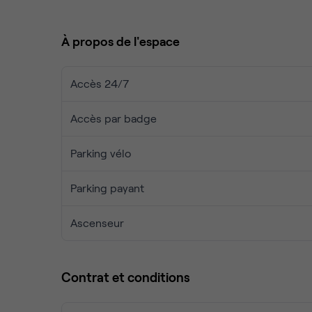
Après le travail, vous aurez l'embarras du choix po
encore un petit en-cas dans l'un des bars animés 
À propos de l'espace
Accès 24/7
Accès par badge
Parking vélo
Parking payant
Ascenseur
Contrat et conditions