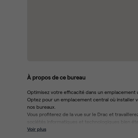
À propos de ce bureau
Optimisez votre efficacité dans un emplacement 
Optez pour un emplacement central où installer v
nos bureaux.
Vous profiterez de la vue sur le Drac et travaill
sociétés informatiques et technologiques bien éta
Cochez les cases de votre to-do list dans le cadre
Voir plus
traditionnelle et à l'intérieur éminemment sophis