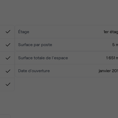
ur divertir vos clients : un concert dans une salle toute proche
du quartier.
Étage
1er éta
Surface par poste
5 
Surface totale de l'espace
1 651 
Date d'ouverture
janvier 20