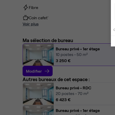
Fibre
Coin cafet'
Voir plus
C
Ma sélection de bureau
Bureau privé
• 1er étage
10
postes • 50 m²
3 250 €
Modifier
Autres bureaux de cet espace :
Bureau privé
• RDC
20
postes • 70 m²
6 423 €
Bureau privé
• 1er étage