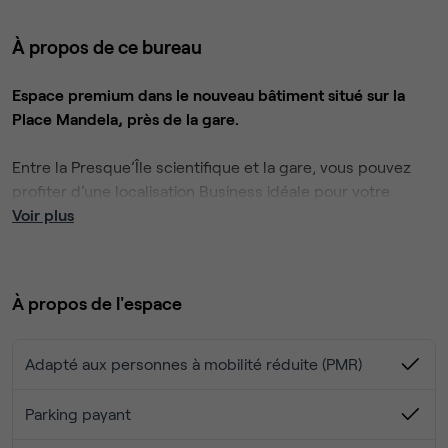
À propos de ce bureau
Espace premium dans le nouveau bâtiment situé sur la
Place Mandela, près de la gare.
Entre la Presque’Île scientifique et la gare, vous pouvez
profiter d’une localisation Business idéale pour votre
entreprise.
Voir plus
Dans un espace de 2000m2, Now propose 56 bureaux
privatifs entre 1 et 16 personnes.
À propos de l'espace
100% flexible :
Sans bail, sans préavis, sans caution, sans engagement,
Adapté aux personnes à mobilité réduite (PMR)
nos solutions de bureaux sont flexibles et répondent à
tous les besoins : n’hésitez pas à faire votre demande !
Parking payant