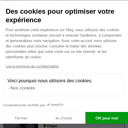
4 salles de réunion partagées
4 phonebox
Des cookies pour optimiser votre
Wifi
expérience
Câblage RJ45
Plateforme de Gestion du Consentem
Fibre
Pour améliorer votre expérience sur Ubiq, nous utilisons des cookies
Climatisation
et technologies similaires servant à mesurer l'audience, à comprendre
et personnaliser votre navigation. Avec votre accord, nous utilisons
Espace d'attente
des cookies pour stocker, consulter et traiter des données
Espace détente
personnelles telles que votre visite sur ce site internet, et les
Axeptio consent
Ménage
identifiants de cookie.
Tables / chaises
Lire la politique de confidentialité
Voir plus
Voici pourquoi nous utilisons des cookies.
Ma sélection de bureau
Nos cookies
Bureau privé
• 1er étage
Consentements certifiés par
12
postes • 35 m²
Fermer
Je choisis
OK pour moi
3 490 €
Dispo