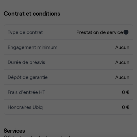
Dans le bâtiment People connect ?
Une salle de sport, un hôtel/restaurant, un parking, un
Contrat et conditions
parking à vélo et des douches.
Type de contrat
Prestation de service
Pensez à venir visiter dès maintenant !
Engagement minimum
Aucun
Durée de préavis
Aucun
Dépôt de garantie
Aucun
Frais d'entrée HT
0 €
Honoraires Ubiq
0 €
Services