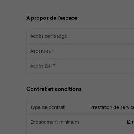
démarrer la journée. Après votre travail, détende
proximité immédiate.
À propos de l'espace
Accès par badge
Ascenseur
Accès 24/7
Contrat et conditions
Type de contrat
Prestation de servic
Engagement minimum
12 