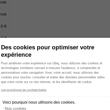
mois
mois
0 €
0 €
Des cookies pour optimiser votre
expérience
Plateforme de Gestion du Consentemen
Tables / chaises
Pour améliorer votre expérience sur Ubiq, nous utilisons des cookies et
technologies similaires servant à mesurer l'audience, à comprendre et
Espace d'attente
personnaliser votre navigation. Avec votre accord, nous utilisons des
cookies pour stocker, consulter et traiter des données personnelles telles
que votre visite sur ce site internet, et les identifiants de cookie.
Wifi
Axeptio consent
Lire la politique de confidentialité
Fibre
Salle de réunion privée
Voici pourquoi nous utilisons des cookies.
Nos cookies