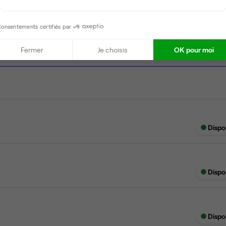
onsentements certifiés par
Fermer
Je choisis
OK pour moi
Dispo
Dispo
Dispo
Dispo