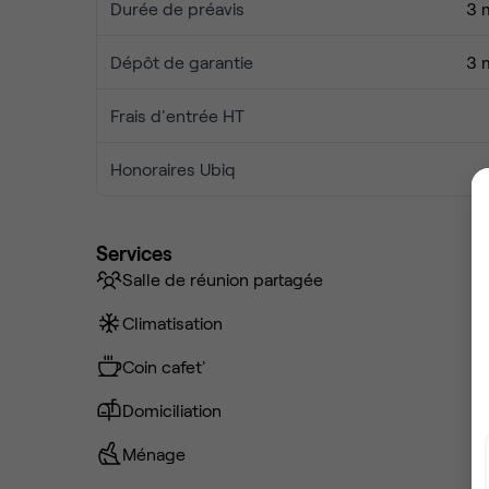
Durée de préavis
3 
Dépôt de garantie
3 
Frais d'entrée HT
Honoraires Ubiq
Services
Salle de réunion partagée
Climatisation
Coin cafet'
Domiciliation
Ménage