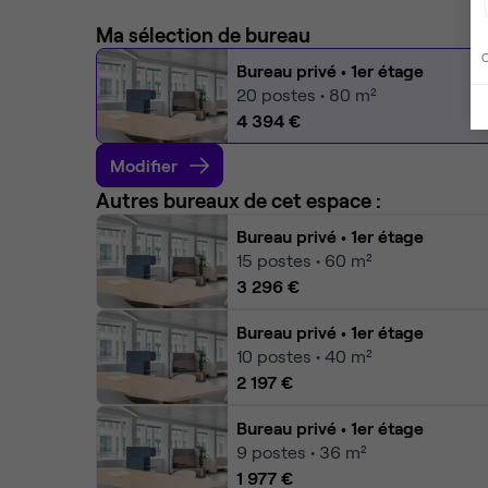
Ma sélection de bureau
C
Bureau privé
• 1er étage
20
postes • 80 m²
4 394 €
Modifier
Autres bureaux de cet espace :
Bureau privé
• 1er étage
15
postes • 60 m²
3 296 €
Bureau privé
• 1er étage
10
postes • 40 m²
2 197 €
Bureau privé
• 1er étage
9
postes • 36 m²
1 977 €