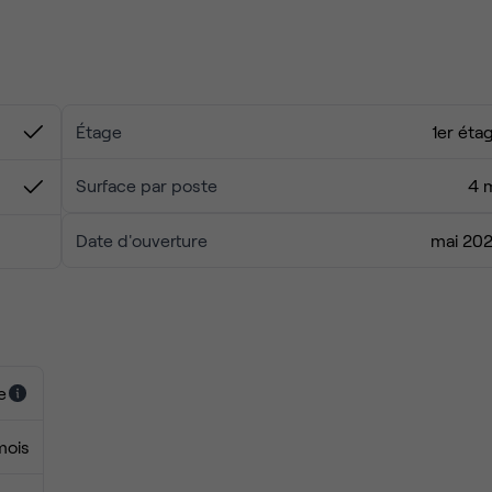
z-vous en profitant des nombreux bars et restaurants situés à
Étage
1er éta
Surface par poste
4 
Date d'ouverture
mai 20
e
mois