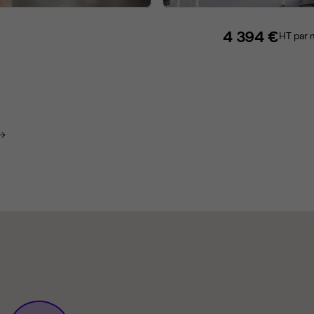
4 394 €
HT par 