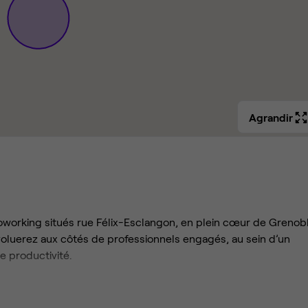
Agrandir
working situés rue Félix-Esclangon, en plein cœur de Grenob
luerez aux côtés de professionnels engagés, au sein d’un
 productivité.
rement aménagés offrent tout ce dont vous avez besoin pour
les, Wi-Fi haut débit illimité et café de qualité pour bien