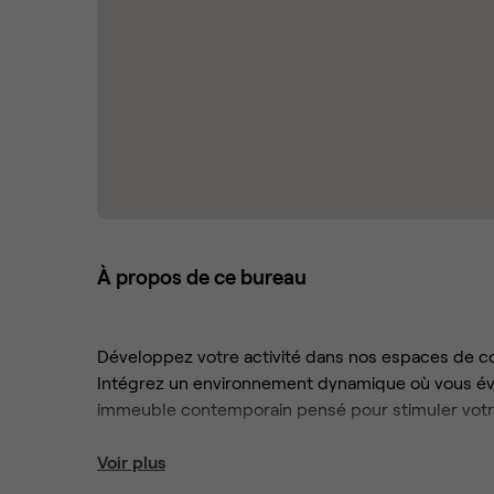
À propos de ce bureau
Développez votre activité dans nos espaces de co
Intégrez un environnement dynamique où vous évo
immeuble contemporain pensé pour stimuler votre
Baignés de lumière naturelle, nos bureaux entiè
Voir plus
travailler efficacement : salles de réunion réservab