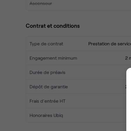
Ascenseur
Contrat et conditions
Type de contrat
Prestation de servic
Engagement minimum
2 
Durée de préavis
1 
Dépôt de garantie
2 
Frais d'entrée HT
Honoraires Ubiq