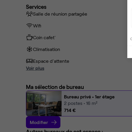
Services
Salle de réunion partagée
Wifi
Coin cafet'
C
Climatisation
Espace d'attente
Voir plus
Ma sélection de bureau
Bureau privé
• 1er étage
2
postes • 16 m²
714 €
Modifier
Autres bureaux de cet espace :