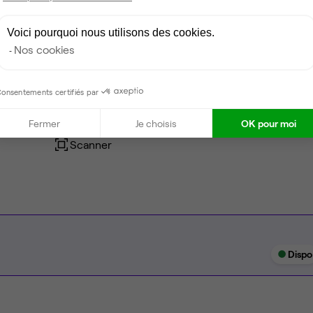
Espace détente
Voici pourquoi nous utilisons des cookies.
Nos cookies
Ménage
Tables / chaises
onsentements certifiés par
Imprimante
Fermer
Je choisis
OK pour moi
Scanner
Dispo