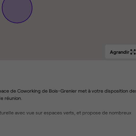
Agrandir
ace de Coworking de Bois-Grenier met à votre disposition de
de réunion.
aturelle avec vue sur espaces verts, et propose de nombreux
 et sans engagement avec d’innombrables services associés af