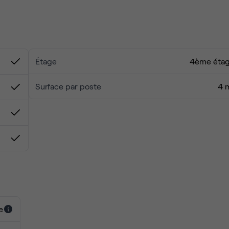
ires
ique relié au réseau autoroutier
Étage
4ème éta
Surface par poste
4 
e