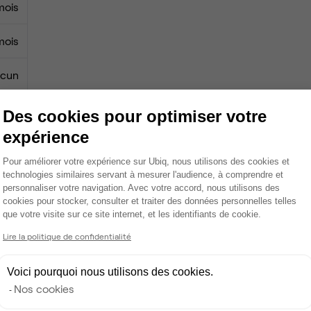
mois
mois
cun
0 €
Des cookies pour optimiser votre
expérience
0 €
Plateforme de Gestion du Consentemen
Pour améliorer votre expérience sur Ubiq, nous utilisons des cookies et
technologies similaires servant à mesurer l'audience, à comprendre et
personnaliser votre navigation. Avec votre accord, nous utilisons des
cookies pour stocker, consulter et traiter des données personnelles telles
Espace d'attente
que votre visite sur ce site internet, et les identifiants de cookie.
Axeptio consent
Lire la politique de confidentialité
Espace détente
Ménage
Voici pourquoi nous utilisons des cookies.
Nos cookies
Tables / chaises