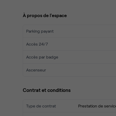
. Accès gratuit aux salles de réunion communauta
. Accès gratuit aux systèmes de visioconférences
À propos de l'espace
. Accès : Boulevard Stalingrad, Boulevard Périphér
Parking payant
Accès 24/7
Accès par badge
Ascenseur
Contrat et conditions
Type de contrat
Prestation de servic