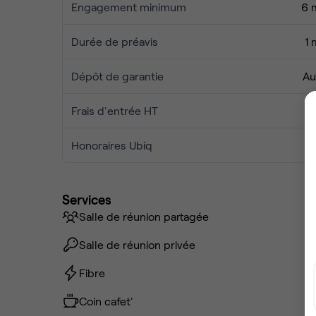
Engagement minimum
6 
Durée de préavis
1 
Dépôt de garantie
Au
Frais d'entrée HT
Honoraires Ubiq
Services
Salle de réunion partagée
Salle de réunion privée
Fibre
Coin cafet'