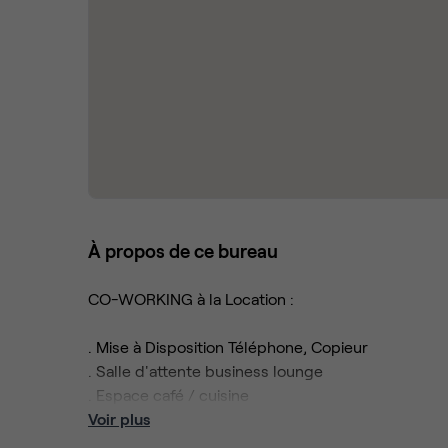
À propos de ce bureau
CO-WORKING à la Location :
. Mise à Disposition Téléphone, Copieur
. Salle d'attente business lounge
. Espace café / cuisine
. Accès par badge 7j/7
Voir plus
. Centre entièrement rénové 2020