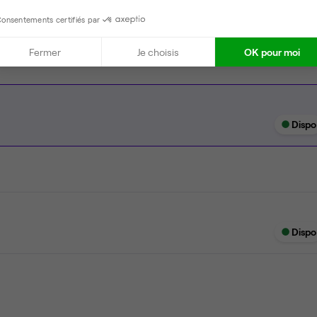
Imprimante
onsentements certifiés par
Fermer
Je choisis
OK pour moi
Dispo
Dispo