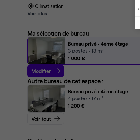
Climatisation
C
Voir plus
Ma sélection de bureau
Bureau privé
• 4ème étage
3
postes • 13 m²
1 000 €
Modifier
Autre bureau de cet espace :
Bureau privé
• 4ème étage
4
postes • 17 m²
1 200 €
Voir tout