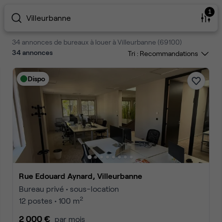
1
Villeurbanne
34 annonces de bureaux à louer à Villeurbanne (69100)
34
annonces
Tri :
Dispo
Rue Edouard Aynard, Villeurbanne
Bureau privé • sous-location
2
12 postes • 100 m
2 000 €
par mois