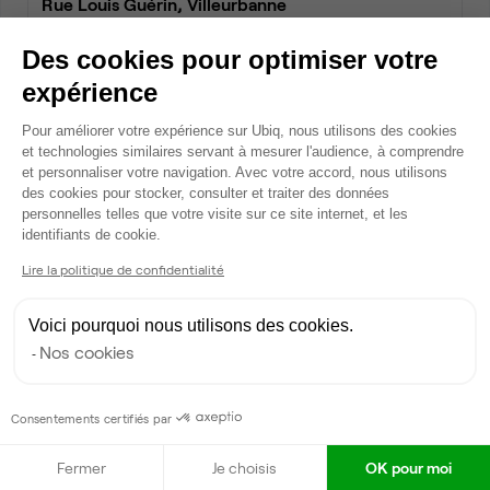
Rue Louis Guérin, Villeurbanne
Bureau privé • coworking
Des cookies pour optimiser votre
2
2 postes • 9 m
expérience
988 €
par mois
Plateforme de Gestion du Consentem
Pour améliorer votre expérience sur Ubiq, nous utilisons des cookies
et technologies similaires servant à mesurer l'audience, à comprendre
et personnaliser votre navigation. Avec votre accord, nous utilisons
Dispo
des cookies pour stocker, consulter et traiter des données
personnelles telles que votre visite sur ce site internet, et les
Axeptio consent
identifiants de cookie.
Lire la politique de confidentialité
Voici pourquoi nous utilisons des cookies.
Nos cookies
Rue Louis Guérin, Villeurbanne
Bureau privé • coworking
Consentements certifiés par
2
2 postes • 9 m
Fermer
Je choisis
OK pour moi
988 €
par mois