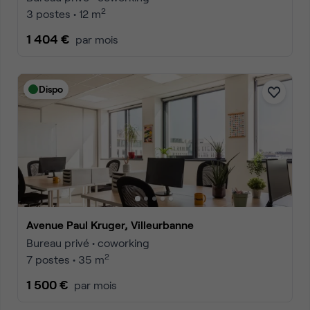
2
3 postes • 12 m
1 404 €
par mois
Dispo
Avenue Paul Kruger, Villeurbanne
Bureau privé • coworking
2
7 postes • 35 m
1 500 €
par mois