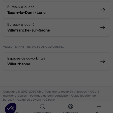
Bureaux à louer à
Tassin-la-Demi-Lune
Bureaux à louer à
Villefranche-sur-Saône
VILLEURBANNE - ESPACES DE COWORKING
Espaces de coworking à
Villeurbanne
Copyright © 2012-2026 Ubiq. Tous droits réservés.
À propos
CGU &
mentions légales
Politique de confidentialité
Guide location de
bureaux
Guide du coworking à Paris
Accueil
Rechercher
Connexion