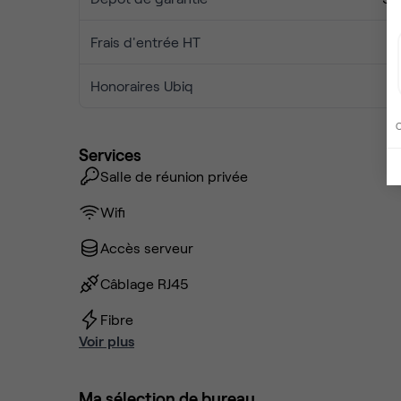
Frais d'entrée HT
Honoraires Ubiq
C
Services
Salle de réunion privée
Wifi
Accès serveur
Câblage RJ45
Fibre
Voir plus
Ma sélection de bureau