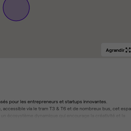
Agrandir
sés pour les entrepreneurs et startups innovantes.
ne, accessible via le tram T3 & T6 et de nombreux bus, cet esp
st un écosystème dynamique qui encourage la créativité et la