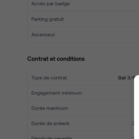
Accès par badge
Parking gratuit
Ascenseur
Contrat et conditions
Type de contrat
Bail 3/6/
Engagement minimum
3
Durée maximum
9
Durée de préavis
3 
Dépôt de garantie
3 