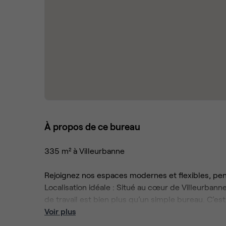
À propos de ce bureau
335 m² à Villeurbanne
Rejoignez nos espaces modernes et flexibles, pen
Localisation idéale : Situé au cœur de Villeurban
de travail est bien plus qu’un simple bureau. C’e
croissance.
Voir plus