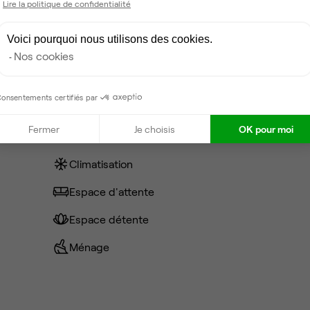
Lire la politique de confidentialité
0 €
Voici pourquoi nous utilisons des cookies.
Nos cookies
0 €
onsentements certifiés par
Fermer
Je choisis
OK pour moi
Coin cafet'
Climatisation
Espace d'attente
Espace détente
Ménage