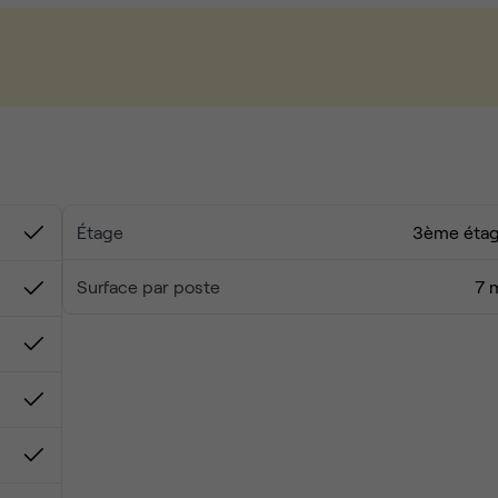
Étage
3ème éta
Surface par poste
7 