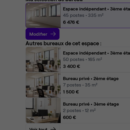
Espace indépendant
• 3ème ét
45
postes • 335 m²
6 476 €
Modifier
Autres bureaux de cet espace :
Espace indépendant
• 3ème ét
50
postes • 165 m²
3 400 €
Bureau privé
• 2ème étage
7
postes • 35 m²
1 500 €
Bureau privé
• 3ème étage
2
postes • 12 m²
600 €
Voir tout