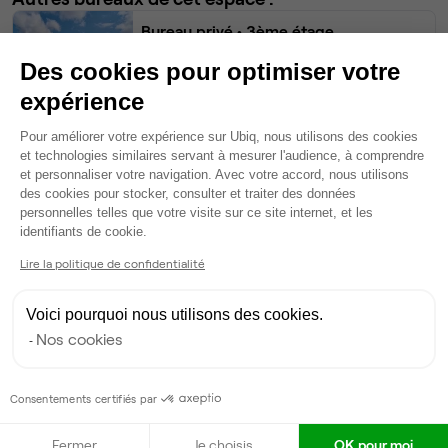
Bureau privé
• 3ème étage
Des cookies pour optimiser votre
3
postes • 15 m²
expérience
600 €
Plateforme de Gestion du Consentem
Dispo
Pour améliorer votre expérience sur Ubiq, nous utilisons des cookies
et technologies similaires servant à mesurer l'audience, à comprendre
Bureau privé
• 3ème étage
et personnaliser votre navigation. Avec votre accord, nous utilisons
des cookies pour stocker, consulter et traiter des données
personnelles telles que votre visite sur ce site internet, et les
2
postes • 15 m²
Axeptio consent
identifiants de cookie.
487 €
Lire la politique de confidentialité
Dispo
Voici pourquoi nous utilisons des cookies.
Bureau privé
• 3ème étage
Nos cookies
1
poste • 12 m²
368 €
Consentements certifiés par
Dispo
Fermer
Je choisis
OK pour moi