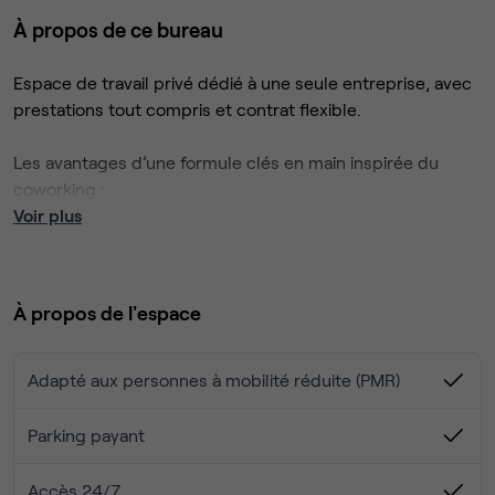
À propos de ce bureau
Espace de travail privé dédié à une seule entreprise, avec
prestations tout compris et contrat flexible.
Les avantages d’une formule clés en main inspirée du
coworking :
- Vous partagez les espaces communs (cuisine,
Voir plus
terrasse, salle de sport) avec le coworking, mais vous
disposez d’un espace de travail privé et confidentiel.
- 100m² et 5 pièces jusqu’à 14 personnes
À propos de l'espace
- Aménagement sur mesure
- Tout inclus dans un seul contrat flexible avec 3 mois
de préavis
Adapté aux personnes à mobilité réduite (PMR)
L’espace de 100m² propose 5 pièces différentes jusqu’à 14
Parking payant
personnes :
- Un grand espace commun, avec kitchenette et
Accès 24/7