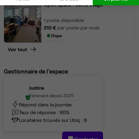
Open Space
• 3ème étage
1
poste disponible
210 €
par poste par mois
Dispo
Voir tout
Gestionnaire de l'espace
Justine
Partenaire depuis 2025
Répond dans la journée
Taux de réponse : 90%
Locataires trouvés sur Ubiq : 8
Contacter