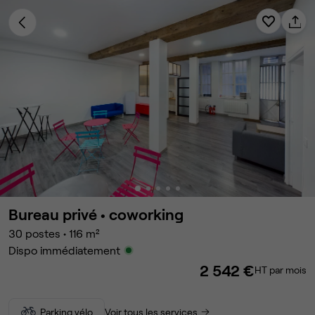
Bureau privé •
coworking
30
postes
•
116
m²
Dispo immédiatement
2 542 €
HT par mois
Parking vélo
Voir tous les services