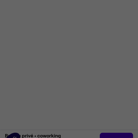
Bureau privé •
coworking