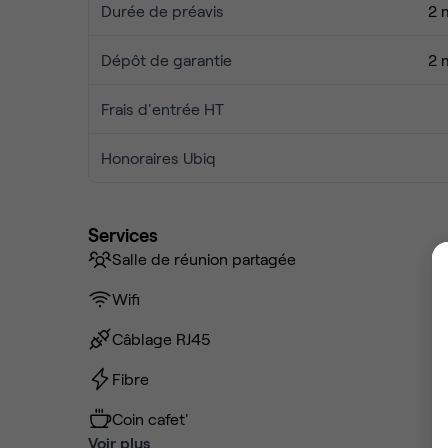
Durée de préavis
2 
Dépôt de garantie
2 
Frais d'entrée HT
Honoraires Ubiq
Services
Salle de réunion partagée
Wifi
Câblage RJ45
Fibre
Coin cafet'
Voir plus