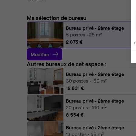
Ma sélection de bureau
Bureau privé
• 2ème étage
5
postes • 25 m²
2 875 €
C
Modifier
Autres bureaux de cet espace :
Bureau privé
• 2ème étage
30
postes • 150 m²
12 831 €
Bureau privé
• 2ème étage
20
postes • 100 m²
8 554 €
Bureau privé
• 2ème étage
13
postes • 65 m²