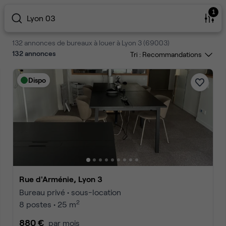
1
Lyon 03
132 annonces de bureaux à louer à Lyon 3 (69003)
132
annonces
Tri :
Dispo
Rue d'Arménie, Lyon 3
Bureau privé • sous-location
2
8 postes • 25 m
880 €
par mois