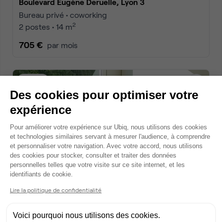
Boulevard Eugène Deruelle, Lyon 3
Bureau privé • coworking
2
2 postes • 14 m
705 €
par mois
Dispo
Des cookies pour optimiser votre
expérience
Plateforme de Gestion du Consentem
Pour améliorer votre expérience sur Ubiq, nous utilisons des cookies
et technologies similaires servant à mesurer l'audience, à comprendre
et personnaliser votre navigation. Avec votre accord, nous utilisons
des cookies pour stocker, consulter et traiter des données
personnelles telles que votre visite sur ce site internet, et les
Axeptio consent
identifiants de cookie.
Cours Albert Thomas, Lyon 3
Bureau privé • coworking
Lire la politique de confidentialité
2
2 postes • 13 m
Voici pourquoi nous utilisons des cookies.
770 €
par mois