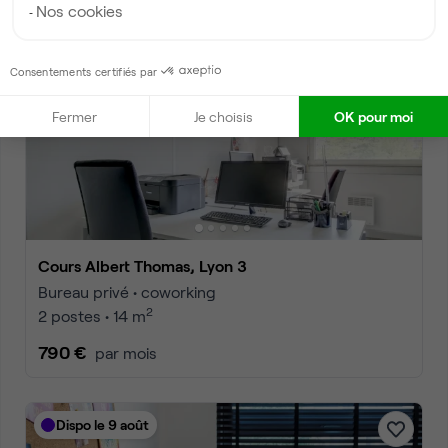
Nos cookies
Dispo
Consentements certifiés par
Fermer
Je choisis
OK pour moi
Cours Albert Thomas, Lyon 3
Bureau privé • coworking
2
2 postes • 14 m
790 €
par mois
Dispo le 9 août