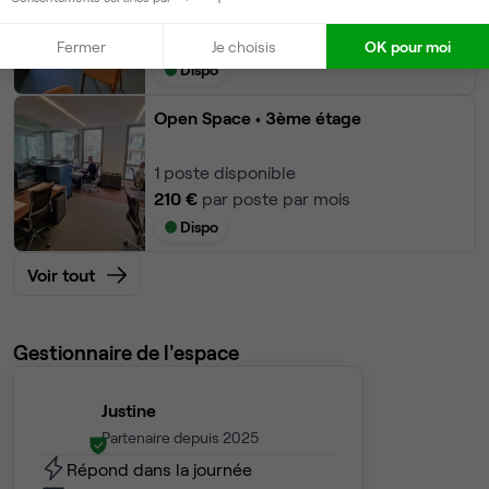
1
poste • 12 m²
368 €
Fermer
Je choisis
OK pour moi
Dispo
Open Space
• 3ème étage
1
poste disponible
210 €
par poste par mois
Dispo
Voir tout
Gestionnaire de l'espace
Justine
Partenaire depuis 2025
Répond dans la journée