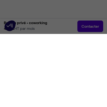
Bureau privé •
coworking
Contacter
487 €
HT par mois
Accueil
Rechercher
Connexion
Plus
Accueil
Coworking Lyon
Coworking Lyon 3