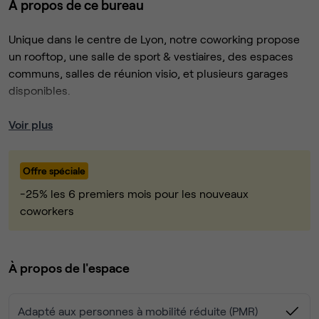
À propos de ce bureau
Unique dans le centre de Lyon, notre coworking propose
un rooftop, une salle de sport & vestiaires, des espaces
communs, salles de réunion visio, et plusieurs garages
disponibles.
Nous proposons des bureaux privés, lumineux et très bien
Voir plus
isolés, pour une à trois personnes.
Offre spéciale
Situé au cœur de Montchat dans le 3ème arrondissement,
avec toutes les commodités au pied de l’immeuble (la
-25% les 6 premiers mois pour les nouveaux
Poste, boulangerie, traiteur, restaurants…), ce coworking
coworkers
baigne dans l'esprit "Village" typique de Montchat, à
contre-pied de la Part Dieu ou des quartiers d'affaire.
À propos de l'espace
Formule flexible et tout compris (wifi, café, thé, ménage,
climatisation, charges, entretien, mobilier, accès 24/7...)
Adapté aux personnes à mobilité réduite (PMR)
pour une installation immédiate et facile.