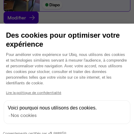
Dispo
Modifier
Autres bureaux de cet espace :
Des cookies pour optimiser votre
Espace indépendant
• Rez-de-jardin
expérience
Plateforme de Gestion du Consentem
14
postes • 100 m²
Pour améliorer votre expérience sur Ubiq, nous utilisons des cookies
3 000 €
et technologies similaires servant à mesurer l'audience, à comprendre
et personnaliser votre navigation. Avec votre accord, nous utilisons
Dispo
des cookies pour stocker, consulter et traiter des données
personnelles telles que votre visite sur ce site internet, et les
Bureau privé
• 3ème étage
Axeptio consent
identifiants de cookie.
Lire la politique de confidentialité
3
postes • 15 m²
600 €
Voici pourquoi nous utilisons des cookies.
Dispo
Nos cookies
Bureau privé
• 3ème étage
Consentements certifiés par