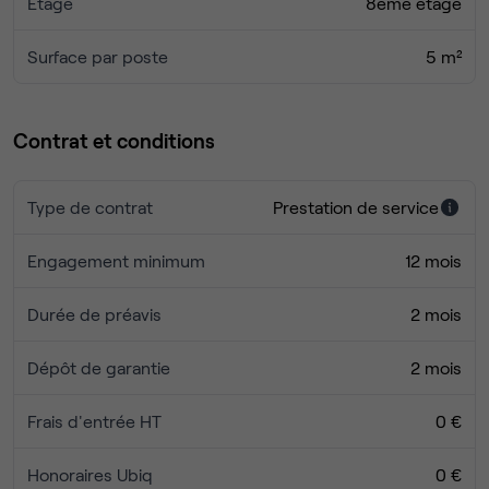
Étage
8ème étage
Nos prix comprennent les frais d’électricité, de chauffage,
Surface par poste
5 m²
d’eau des parties communes, les frais afférents à la taxe
foncière et à la taxe d’ordures ménagères, l’accès internet
fibre optique (connexion haut-débit), le service régulier de
Contrat et conditions
nettoyage du bureau, consommation téléphonique locale
et nationale. Un climatiseur mobile peut être mis à
disposition.
Type de contrat
Prestation de service
Engagement minimum
12 mois
Durée de préavis
2 mois
Dépôt de garantie
2 mois
Frais d'entrée HT
0 €
Honoraires Ubiq
0 €