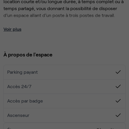
location courte et/ou longue durée, à temps complet ou à
temps partagé, vous donnant la possibilité de disposer
d’un espace allant d’un poste à trois postes de travail.
Les locaux sont situés à 100 m du tramway T2, station
Voir plus
Bachut-Mairie 8ème.
Plus qu’une solution de bureau, c’est le service d’une
À propos de l'espace
équipe à votre disposition et des installations prêtes à
travailler que nous vous proposons.
Parking payant
Les services incluent dans l'offre de location de bureaux:
• Domiciliation de votre entreprise
Accès 24/7
• Réception et postage du courrier (hors coûts
d’affranchissement)
Accès par badge
• Accueil téléphonique et lignes dédiées en option
• Accès préférentiel aux salles de réunion
Ascenseur
• Un accueil de 8h00 à 18h00 non-stop du lundi au
vendredi