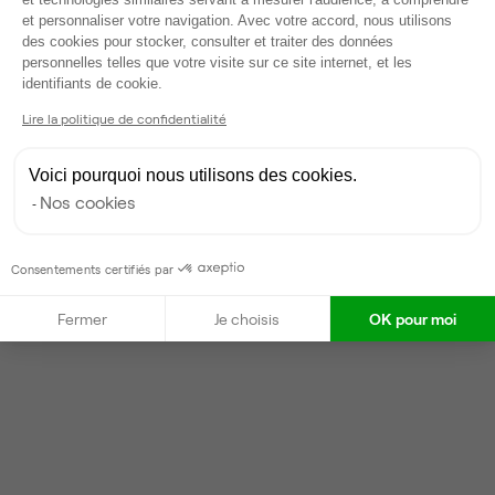
A
et personnaliser votre navigation. Avec votre accord, nous utilisons
Partenaire depuis 2022
des cookies pour stocker, consulter et traiter des données
Répond en moins d'une heure
personnelles telles que votre visite sur ce site internet, et les
Axeptio consent
Taux de réponse : 57%
identifiants de cookie.
Lire la politique de confidentialité
Contacter
Voici pourquoi nous utilisons des cookies.
Nos cookies
Consentements certifiés par
Fermer
Je choisis
OK pour moi