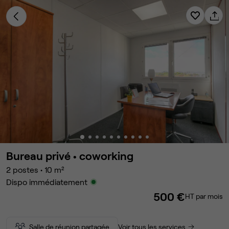
Bureau privé •
coworking
2
postes
•
10
m²
Dispo immédiatement
500 €
HT par mois
Salle de réunion partagée
Voir tous les services