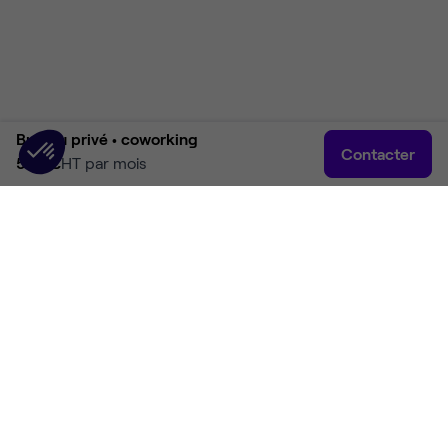
Bureau privé •
coworking
Contacter
500 €
HT par mois
Accueil
Rechercher
Connexion
Plus